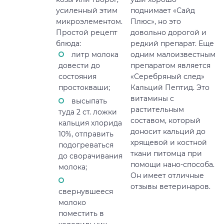
усиленный этим
поднимает «Сайд
микроэлементом.
Плюс», но это
Простой рецепт
довольно дорогой и
блюда:
редкий препарат. Еще
литр молока
одним малоизвестным
довести до
препаратом является
состояния
«Серебряный след»
простокваши;
Кальций Пептид. Это
витамины с
высыпать
растительным
туда 2 ст. ложки
составом, который
кальция хлорида
доносит кальций до
10%, отправить
хрящевой и костной
подогреваться
ткани питомца при
до сворачивания
помощи нано-способа.
молока;
Он имеет отличные
отзывы ветеринаров.
свернувшееся
молоко
поместить в