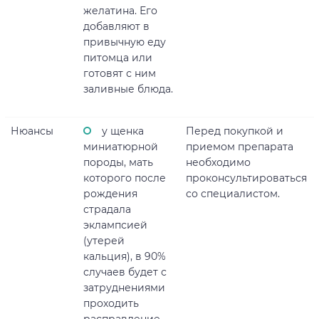
желатина. Его
добавляют в
привычную еду
питомца или
готовят с ним
заливные блюда.
Нюансы
у щенка
Перед покупкой и
миниатюрной
приемом препарата
породы, мать
необходимо
которого после
проконсультироваться
рождения
со специалистом.
страдала
эклампсией
(утерей
кальция), в 90%
случаев будет с
затруднениями
проходить