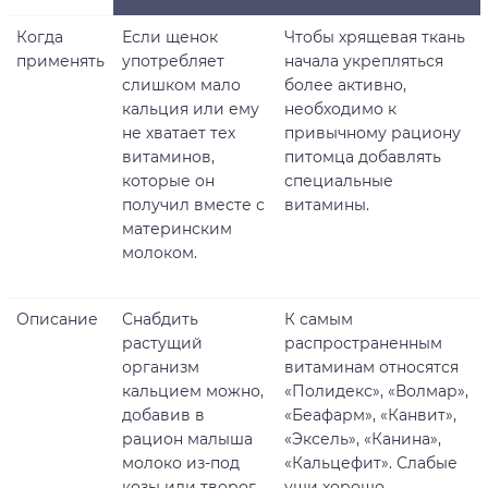
Когда
Если щенок
Чтобы хрящевая ткань
применять
употребляет
начала укрепляться
слишком мало
более активно,
кальция или ему
необходимо к
не хватает тех
привычному рациону
витаминов,
питомца добавлять
которые он
специальные
получил вместе с
витамины.
материнским
молоком.
Описание
Снабдить
К самым
растущий
распространенным
организм
витаминам относятся
кальцием можно,
«Полидекс», «Волмар»,
добавив в
«Беафарм», «Канвит»,
рацион малыша
«Эксель», «Канина»,
молоко из-под
«Кальцефит». Слабые
козы или творог,
уши хорошо