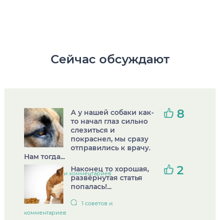
Сейчас обсуждают
8
А у нашей собаки как-
то начал глаз сильно
слезиться и
покраснел, мы сразу
отправились к врачу.
Нам тогда...
2
Наконец то хорошая,
4 советов и комментариев
развёрнутая статья
попалась!...
1 советов и
комментариев