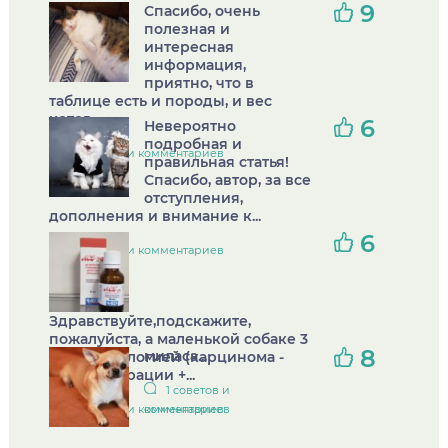
9
Спасибо, очень
полезная и
интересная
информация,
приятно, что в
таблице есть и породы, и вес
котов....
6
Невероятно
подробная и
1 советов и комментариев
правильная статья!
Спасибо, автор, за все
отступления,
дополнения и внимание к...
6
1 советов и комментариев
Здравствуйте,подскажите,
пожалуйста, а маленькой собаке 3
8
миласа...
кг. , с онкологией (карцинома -
после операции +...
1 советов и
1 советов и комментариев
комментариев