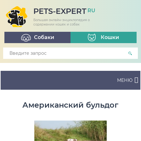
PETS-EXPERT
RU
Большая онлайн-энциклопедия о
содержании кошек и собак
Собаки
Кошки
МЕНЮ
Американский бульдог