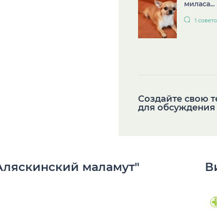
миласа...
1 совет
Cоздайте свою 
для обсуждения
Аляскинский маламут"
В