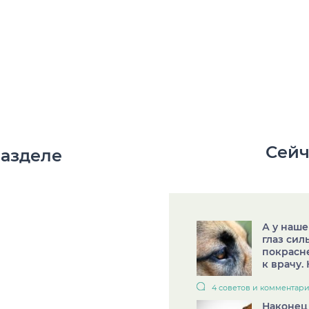
Сейч
разделе
А у наше
глаз сил
покрасне
к врачу. 
4 советов и комментар
Наконец 