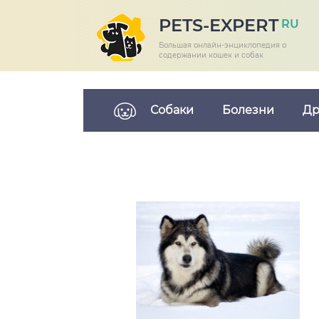
PETS-EXPERT
RU
Большая онлайн-энциклопедия о
содержании кошек и собак
Собаки
Болезни
Др