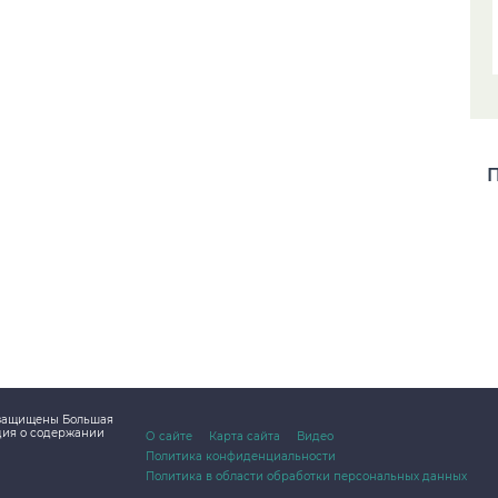
П
а защищены Большая
дия о содержании
О сайте
Карта сайта
Видео
Политика конфиденциальности
Политика в области обработки персональных данных