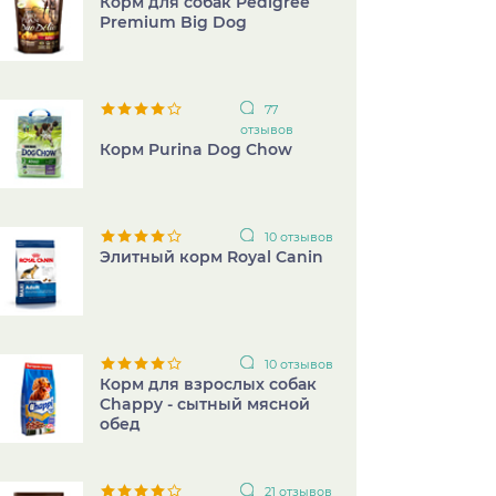
Корм для собак Pedigree
Premium Big Dog
77
отзывов
Корм Purina Dog Chow
10 отзывов
Элитный корм Royal Canin
10 отзывов
Корм для взрослых собак
Chappy - сытный мясной
обед
21 отзывов