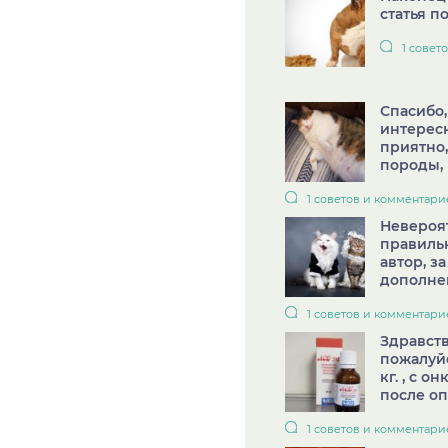
статья по
1 совет
Спасибо,
интерес
приятно,
породы, и
1 советов и комментари
Невероя
правильн
автор, з
дополнен
1 советов и комментари
Здравств
пожалуйс
кг. , с о
после оп
1 советов и комментари