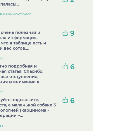
палась!...
ов и комментариев
9
 очень полезная и
ная информация,
 что в таблице есть и
 вес котов....
ев
6
тно подробная и
ая статья! Спасибо,
а все отступления,
ия и внимание к...
ев
6
уйте,подскажите,
та, а маленькой собаке 3
нкологией (карцинома -
ерации +...
ев