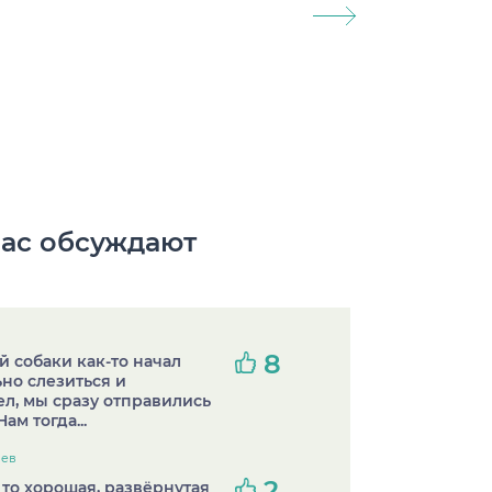
ас обсуждают
8
й собаки как-то начал
ьно слезиться и
л, мы сразу отправились
Нам тогда...
иев
2
то хорошая, развёрнутая