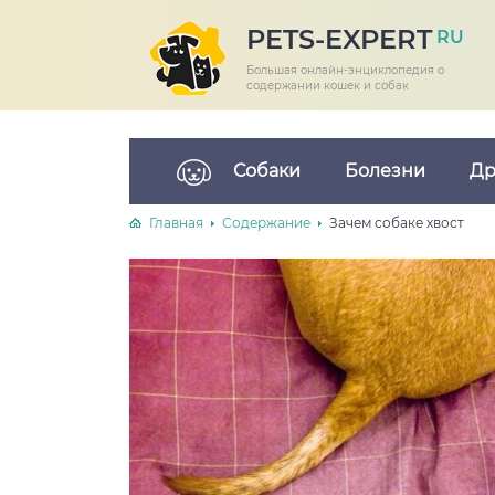
PETS-EXPERT
RU
Большая онлайн-энциклопедия о
содержании кошек и собак
Собаки
Болезни
Др
Главная
Содержание
Зачем собаке хвост