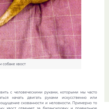
м собаке хвост
вить с человеческими руками, которыми мы часто
аться начать двигать руками искусственно или
ся ощущение скованности и неловкости. Примерно то
ку хвост отвечает за балансировку и правильное