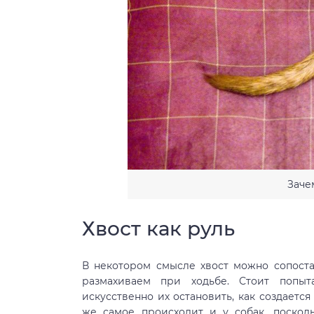
Заче
Хвост как руль
В некотором смысле хвост можно сопоста
размахиваем при ходьбе. Стоит попыт
искусственно их остановить, как создает
же самое происходит и у собак, посколь