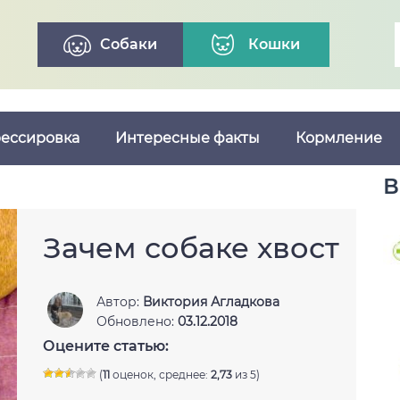
Собаки
Кошки
ессировка
Интересные факты
Кормление
В
Зачем собаке хвост
Автор:
Виктория Агладкова
Обновлено:
03.12.2018
Оцените статью:
(
11
оценок, среднее:
2,73
из 5)