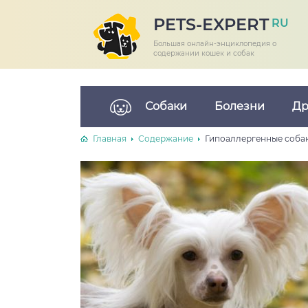
PETS-EXPERT
RU
Большая онлайн-энциклопедия о
содержании кошек и собак
Собаки
Болезни
Др
Главная
Содержание
Гипоаллергенные собак