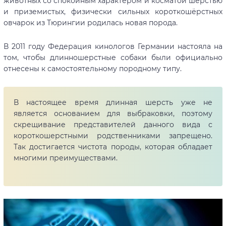
животных со спокойным характером и косматой шерстью
и приземистых, физически сильных короткошёрстных
овчарок из Тюрингии родилась новая порода.
В 2011 году Федерация кинологов Германии настояла на
том, чтобы длинношерстные собаки были официально
отнесены к самостоятельному породному типу.
В настоящее время длинная шерсть уже не
является основанием для выбраковки, поэтому
скрещивание представителей данного вида с
короткошерстными родственниками запрещено.
Так достигается чистота породы, которая обладает
многими преимуществами.