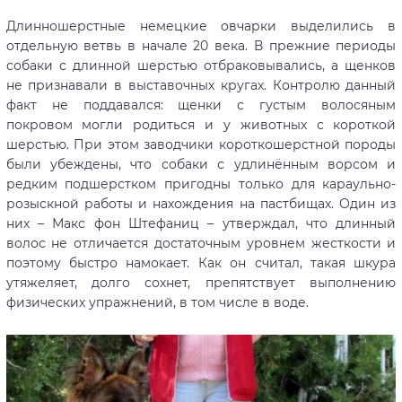
Длинношерстные немецкие овчарки выделились в
отдельную ветвь в начале 20 века. В прежние периоды
собаки с длинной шерстью отбраковывались, а щенков
не признавали в выставочных кругах. Контролю данный
факт не поддавался: щенки с густым волосяным
покровом могли родиться и у животных с короткой
шерстью. При этом заводчики короткошерстной породы
были убеждены, что собаки с удлинённым ворсом и
редким подшерстком пригодны только для караульно-
розыскной работы и нахождения на пастбищах. Один из
них – Макс фон Штефаниц – утверждал, что длинный
волос не отличается достаточным уровнем жесткости и
поэтому быстро намокает. Как он считал, такая шкура
утяжеляет, долго сохнет, препятствует выполнению
физических упражнений, в том числе в воде.