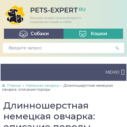
PETS-EXPERT
RU
Большая онлайн-энциклопедия о
содержании кошек и собак
Собаки
Кошки
МЕНЮ
Главная
Немецкая овчарка
Длинношерстная немецкая
овчарка: описание породы
Длинношерстная
немецкая овчарка:
описание породы