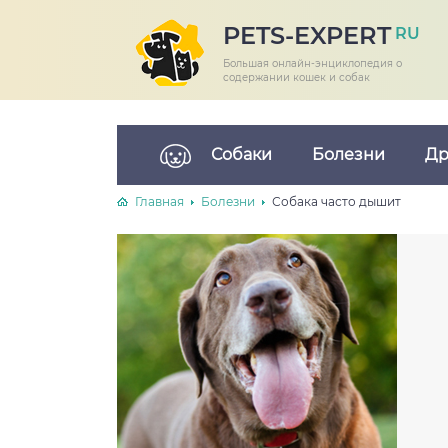
PETS-EXPERT
RU
Большая онлайн-энциклопедия о
содержании кошек и собак
Собаки
Болезни
Др
Главная
Болезни
Собака часто дышит