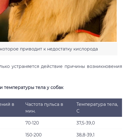
которое приводит к недостатку кислорода
олько устраняется действие причины возникновения
и температуры тела у собак
ений в
Частота пульса в
Температура тела,
мин.
С
70-120
37,5-39,0
150-200
38,8-39,1