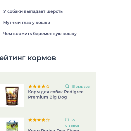
У собаки выпадает шерсть
Мутный глаз у кошки
Чем кормить беременную кошку
ейтинг кормов
16 отзывов
Корм для собак Pedigree
Premium Big Dog
77
отзывов
Корм Purina Dog Chow