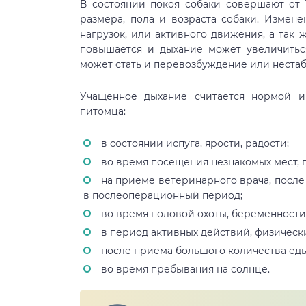
В состоянии покоя собаки совершают от 1
размера, пола и возраста собаки. Измен
нагрузок, или активного движения, а так 
повышается и дыхание может увеличиться
может стать и перевозбуждение или неста
Учащенное дыхание считается нормой и
питомца:
в состоянии испуга, ярости, радости;
во время посещения незнакомых мест, п
на приеме ветеринарного врача, после
в послеоперационный период;
во время половой охоты, беременности
в период активных действий, физически
после приема большого количества еды
во время пребывания на солнце.