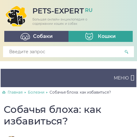
PETS-EXPERT
RU
Большая онлайн-энциклопедия о
содержании кошек и собак
Собаки
Кошки
МЕНЮ
Главная
Болезни
Собачья блоха: как избавиться?
Собачья блоха: как
избавиться?