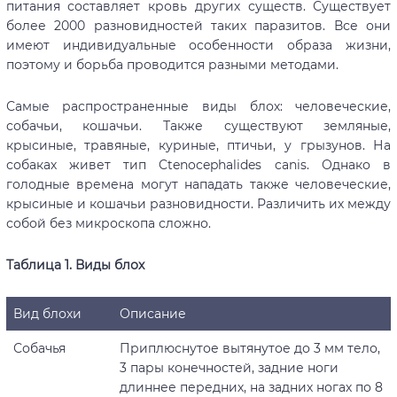
питания составляет кровь других существ. Существует
более 2000 разновидностей таких паразитов. Все они
имеют индивидуальные особенности образа жизни,
поэтому и борьба проводится разными методами.
Самые распространенные виды блох: человеческие,
собачьи, кошачьи. Также существуют земляные,
крысиные, травяные, куриные, птичьи, у грызунов. На
собаках живет тип Ctenocephalides canis. Однако в
голодные времена могут нападать также человеческие,
крысиные и кошачьи разновидности. Различить их между
собой без микроскопа сложно.
Таблица 1. Виды блох
Вид блохи
Описание
Собачья
Приплюснутое вытянутое до 3 мм тело,
3 пары конечностей, задние ноги
длиннее передних, на задних ногах по 8