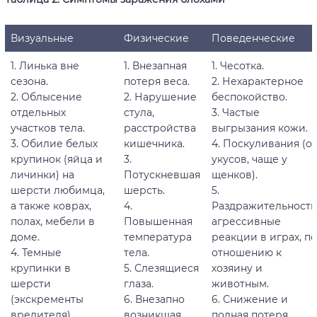
Визуальные
Физические
Поведенческие
1. Линька вне
1. Внезапная
1. Чесотка.
сезона.
потеря веса.
2. Нехарактерное
2. Облысение
2. Нарушение
беспокойство.
отдельных
стула,
3. Частые
участков тела.
расстройства
выгрызания кожи.
3. Обилие белых
кишечника.
4. Поскуливания (от
крупинок (яйца и
3.
укусов, чаще у
личинки) на
Потускневшая
щенков).
шерсти любимца,
шерсть.
5.
а также коврах,
4.
Раздражительность
полах, мебели в
Повышенная
агрессивные
доме.
температура
реакции в играх, по
4. Темные
тела.
отношению к
крупинки в
5. Слезящиеся
хозяину и
шерсти
глаза.
животным.
(экскременты
6. Внезапно
6. Снижение и
вредителя).
возникшая
полная потеря