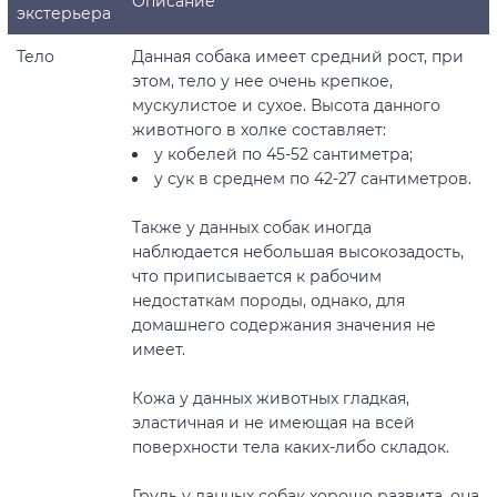
Описание
экстерьера
Тело
Данная собака имеет средний рост, при
этом, тело у нее очень крепкое,
мускулистое и сухое. Высота данного
животного в холке составляет:
у кобелей по 45-52 сантиметра;
у сук в среднем по 42-27 сантиметров.
Также у данных собак иногда
наблюдается небольшая высокозадость,
что приписывается к рабочим
недостаткам породы, однако, для
домашнего содержания значения не
имеет.
Кожа у данных животных гладкая,
эластичная и не имеющая на всей
поверхности тела каких-либо складок.
Грудь у данных собак хорошо развита, она