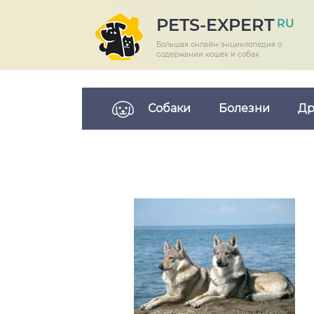
PETS-EXPERT
RU
Большая онлайн-энциклопедия о
содержании кошек и собак
Собаки
Болезни
Др