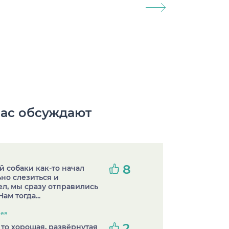
ас обсуждают
8
й собаки как-то начал
ьно слезиться и
л, мы сразу отправились
Нам тогда...
иев
2
то хорошая, развёрнутая