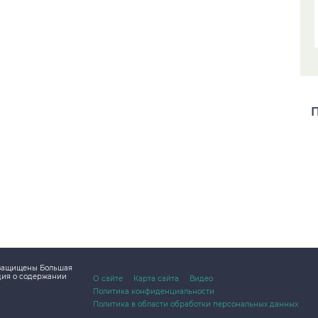
П
а защищены Большая
дия о содержании
О сайте
Карта сайта
Видео
Политика конфиденциальности
Политика в области обработки персональных данных