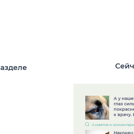
Сейч
разделе
А у наше
глаз сил
покрасне
к врачу. 
4 советов и комментар
Наконец 