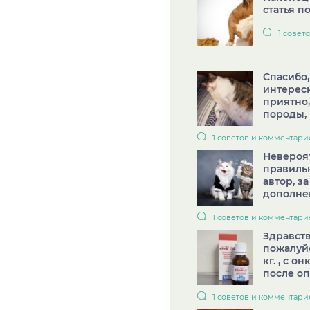
статья по
1 совет
Спасибо,
интерес
приятно,
породы, и
1 советов и комментари
Невероя
правильн
автор, з
дополнен
1 советов и комментари
Здравств
пожалуйс
кг. , с о
после оп
1 советов и комментари