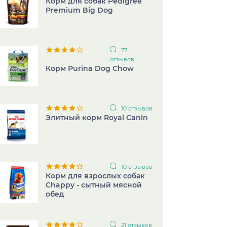
Корм для собак Pedigree
Premium Big Dog
77
отзывов
Корм Purina Dog Chow
10 отзывов
Элитный корм Royal Canin
10 отзывов
Корм для взрослых собак
Chappy - сытный мясной
обед
21 отзывов