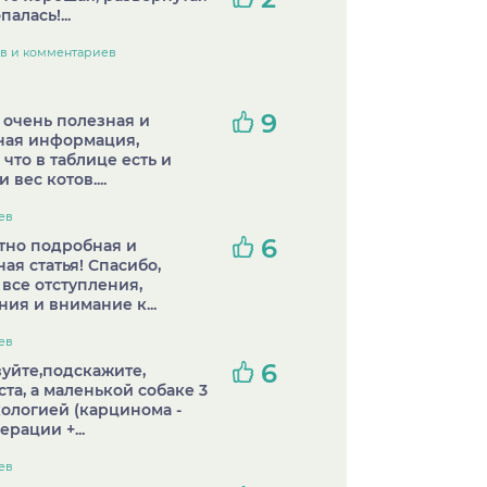
палась!...
ов и комментариев
9
 очень полезная и
ная информация,
 что в таблице есть и
 вес котов....
ев
6
тно подробная и
ая статья! Спасибо,
а все отступления,
ия и внимание к...
ев
6
уйте,подскажите,
та, а маленькой собаке 3
нкологией (карцинома -
ерации +...
ев