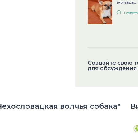
миласа...
1 совет
Cоздайте свою 
для обсуждения
Чехословацкая волчья собака"
В