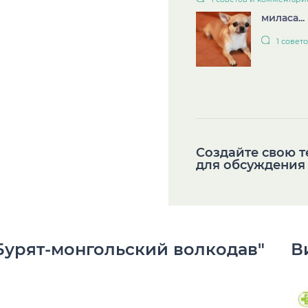
миласа...
1 совет
Cоздайте свою 
для обсуждения
Бурят-монгольский волкодав"
В