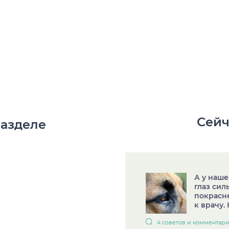
Сейч
разделе
А у наше
глаз сил
покрасне
к врачу. 
4 советов и комментар