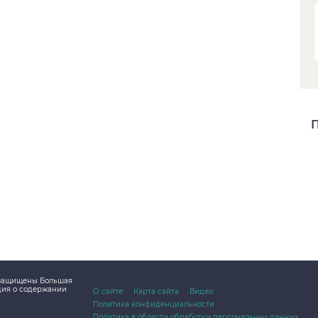
П
а защищены Большая
дия о содержании
О сайте
Карта сайта
Видео
Политика конфиденциальности
Политика в области обработки персональных данных