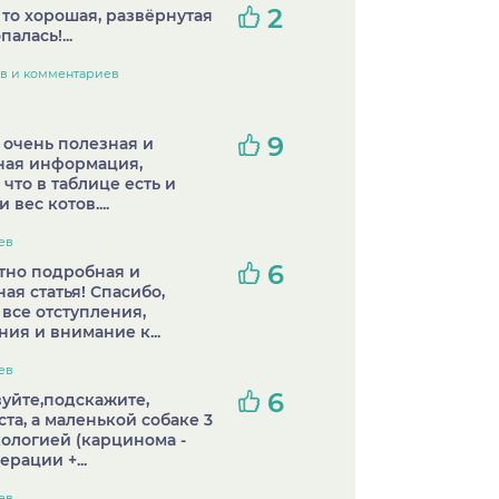
2
то хорошая, развёрнутая
палась!...
ов и комментариев
9
 очень полезная и
ная информация,
 что в таблице есть и
 вес котов....
ев
6
тно подробная и
ая статья! Спасибо,
а все отступления,
ия и внимание к...
ев
6
уйте,подскажите,
та, а маленькой собаке 3
нкологией (карцинома -
ерации +...
ев