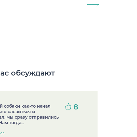
ас обсуждают
8
й собаки как-то начал
ьно слезиться и
л, мы сразу отправились
Нам тогда...
иев