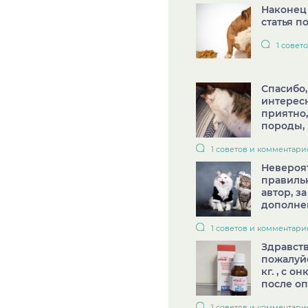
Наконец 
статья по
1 совет
Спасибо,
интерес
приятно,
породы, и
1 советов и комментари
Невероя
правильн
автор, з
дополнен
1 советов и комментари
Здравств
пожалуйс
кг. , с о
после оп
1 советов и комментари