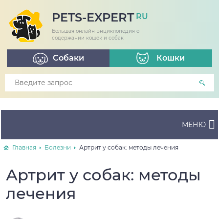
PETS-EXPERT
RU
Большая онлайн-энциклопедия о
содержании кошек и собак
Собаки
Кошки
МЕНЮ
Главная
Болезни
Артрит у собак: методы лечения
Артрит у собак: методы
лечения