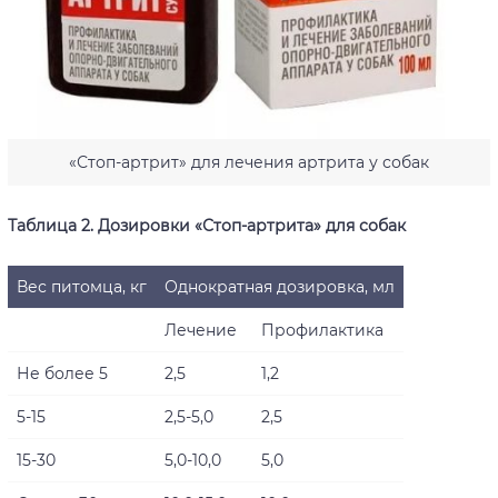
«Стоп-артрит» для лечения артрита у собак
Таблица 2. Дозировки «Стоп-артрита» для собак
Вес питомца, кг
Однократная дозировка, мл
Лечение
Профилактика
Не более 5
2,5
1,2
5-15
2,5-5,0
2,5
15-30
5,0-10,0
5,0