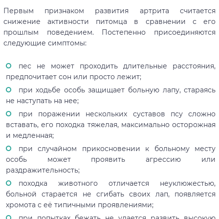
Первым признаком развития артрита считается
снижение активности питомца в сравнении с его
прошлым поведением. Постепенно присоединяются
следующие симптомы:
пес не может проходить длительные расстояния,
предпочитает сон или просто лежит;
при ходьбе особь защищает больную лапу, стараясь
не наступать на нее;
при поражении нескольких суставов псу сложно
вставать, его походка тяжелая, максимально осторожная
и медленная;
при случайном прикосновении к больному месту
особь может проявить агрессию или
раздражительность;
походка животного отличается неуклюжестью,
больной старается не сгибать своих лап, появляется
хромота с её типичными проявлениями;
при попытках бежать не удается развить высокую