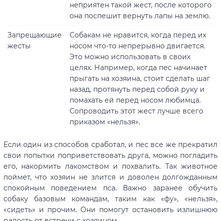
неприятен такой жест, после которого
она поспешит вернуть лапы на землю.
Запрещающие
Собакам не нравится, когда перед их
жесты
носом что-то непрерывно двигается.
Это можно использовать в своих
целях. Например, когда пес начинает
прыгать на хозяина, стоит сделать шаг
назад, протянуть перед собой руку и
помахать ей перед носом любимца.
Сопроводить этот жест лучше всего
приказом «нельзя».
Если один из способов сработал, и пес все же прекратил
свои попытки поприветствовать друга, можно погладить
его, накормить лакомством и похвалить. Так животное
поймет, что хозяин не злится и доволен долгожданным
спокойным поведением пса. Важно заранее обучить
собаку базовым командам, таким как «фу», «нельзя»,
«сидеть» и прочим. Они помогут остановить излишнюю
радость от встречи с хозяином.