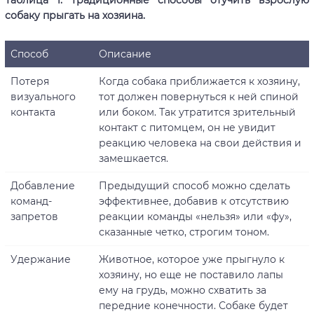
Таблица 1. Традиционные способы отучить взрослую
собаку прыгать на хозяина.
Способ
Описание
Потеря
Когда собака приближается к хозяину,
визуального
тот должен повернуться к ней спиной
контакта
или боком. Так утратится зрительный
контакт с питомцем, он не увидит
реакцию человека на свои действия и
замешкается.
Добавление
Предыдущий способ можно сделать
команд-
эффективнее, добавив к отсутствию
запретов
реакции команды «нельзя» или «фу»,
сказанные четко, строгим тоном.
Удержание
Животное, которое уже прыгнуло к
хозяину, но еще не поставило лапы
ему на грудь, можно схватить за
передние конечности. Собаке будет