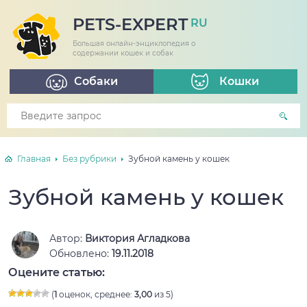
PETS-EXPERT
RU
Большая онлайн-энциклопедия о
содержании кошек и собак
Собаки
Кошки
Главная
Без рубрики
Зубной камень у кошек
Зубной камень у кошек
Автор:
Виктория Агладкова
Обновлено:
19.11.2018
Оцените статью:
(
1
оценок, среднее:
3,00
из 5)