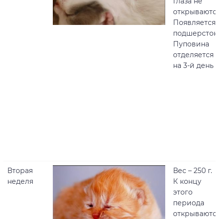
Глаза не
открываются
Появляется
подшерсток.
Пуповина
отделяется
на 3-й день
Вторая
Вес – 250 г.
неделя
К концу
этого
периода
открываютс