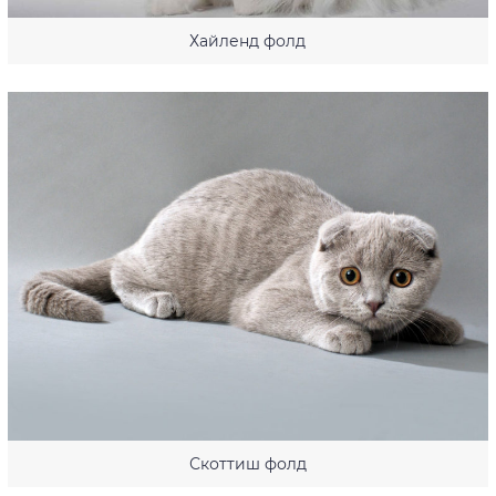
Хайленд фолд
Скоттиш фолд