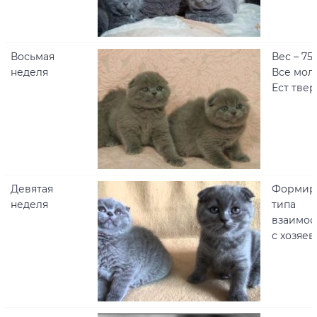
Восьмая
Вес – 750
неделя
Все мол
Ест тве
Девятая
Формир
неделя
типа
взаимо
с хозяе