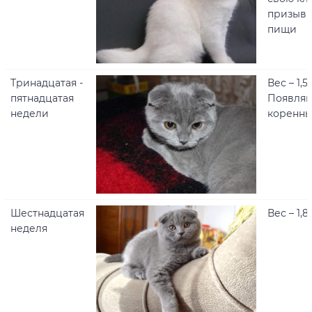
призыв 
пищи
Тринадцатая -
Вес – 1,5 
пятнадцатая
Появляю
недели
коренны
Шестнадцатая
Вес – 1,8
неделя