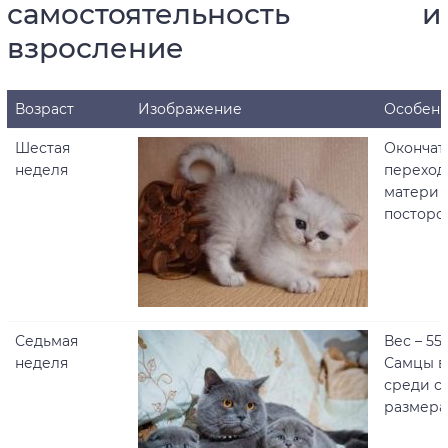
самостоятельность и
взросление
Возраст
Изображение
Особенн
Шестая
Окончат
неделя
переход
матери 
посторо
Седьмая
Вес – 550
неделя
Самцы в
среди с
размер