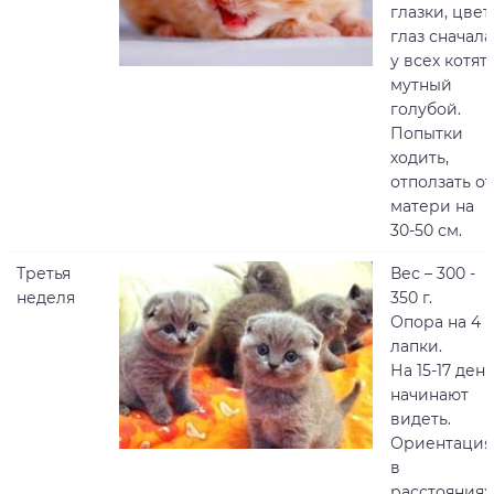
глазки, цвет
глаз сначала
у всех котят
мутный
голубой.
Попытки
ходить,
отползать от
матери на
30-50 см.
Третья
Вес – 300 -
неделя
350 г.
Опора на 4
лапки.
На 15-17 день
начинают
видеть.
Ориентация
в
расстояниях