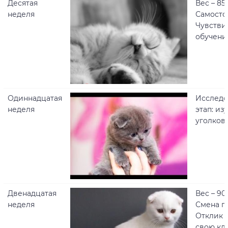
Десятая
Вес – 850
неделя
Самосто
Чувстви
обучен
Одиннадцатая
Исследо
неделя
этап: из
уголков
Двенадцатая
Вес – 900
неделя
Смена г
Отклик 
свою кли