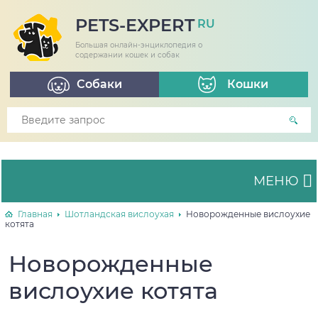
PETS-EXPERT
RU
Большая онлайн-энциклопедия о
содержании кошек и собак
Собаки
Кошки
МЕНЮ
Главная
Шотландская вислоухая
Новорожденные вислоухие
котята
Новорожденные
вислоухие котята