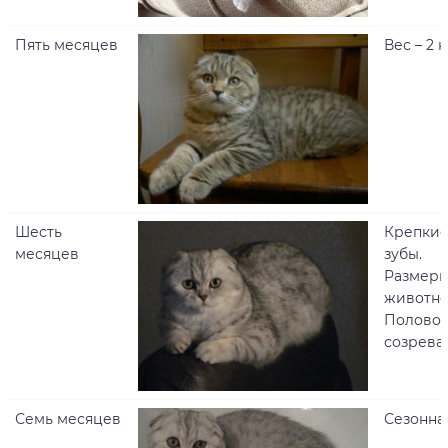
Пять месяцев
Вес – 2 к
Шесть
Крепкие
месяцев
зубы.
Размеры
животно
Полово
созрева
Семь месяцев
Сезонна