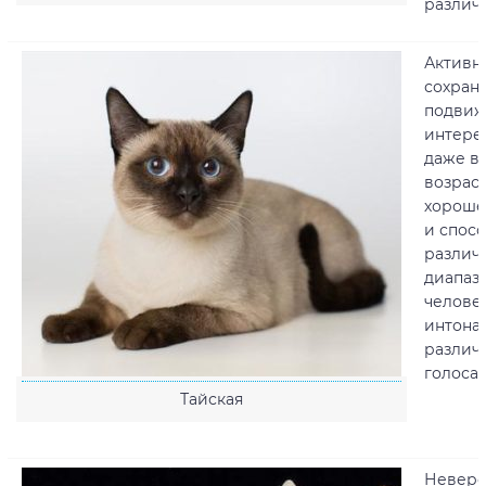
различ
Активн
сохран
подвиж
интере
даже в
возрас
хороше
и спос
различ
диапаз
челове
интона
различ
голоса.
Тайская
Неверо