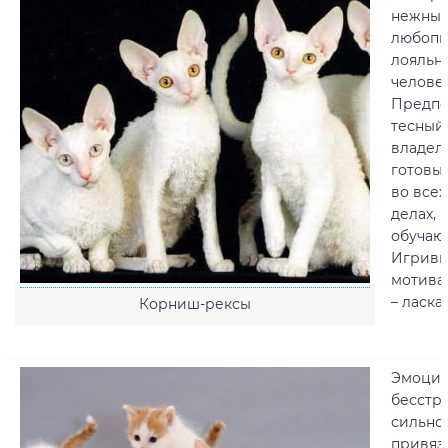
нежные
любопы
лояльн
челове
Предпо
тесный 
владел
готовы 
во все
делах, 
обучают
Игривы
мотива
– ласка
Корниш-рексы
Эмоцио
бесстр
сильно
привяз