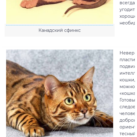
всегда
угодить
хорошо
необид
Канадский сфинкс
Неверо
пласти
подвиж
интелл
кошки,
можно 
«кошка-
Готовы
следова
челове
доброж
ориент
тесный 