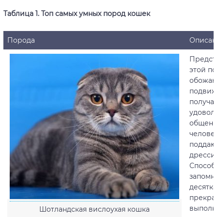
Таблица 1. Топ самых умных пород кошек
Порода
Описан
Предст
этой п
обожаю
подвиж
получа
удовол
общени
человек
поддаю
дресси
Способ
запомн
десятка
прекра
выполн
Шотландская вислоухая кошка