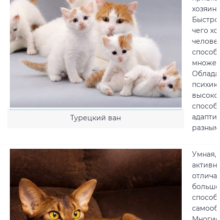
хозяину
Быстро
чего хо
человек
способ
множес
Облада
психик
высоко
способ
адаптир
Турецкий ван
разным
Умная, 
активна
отлича
больш
способ
самооб
Многие