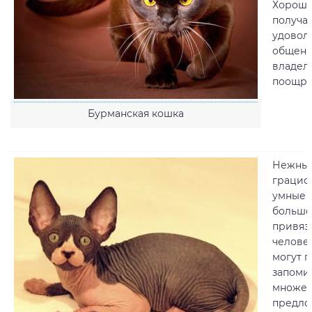
Хорошо
получа
удовол
общени
владел
поощре
Бурманская кошка
Нежные
грацио
умные 
больш
привяз
челове
могут п
запоми
множес
предло