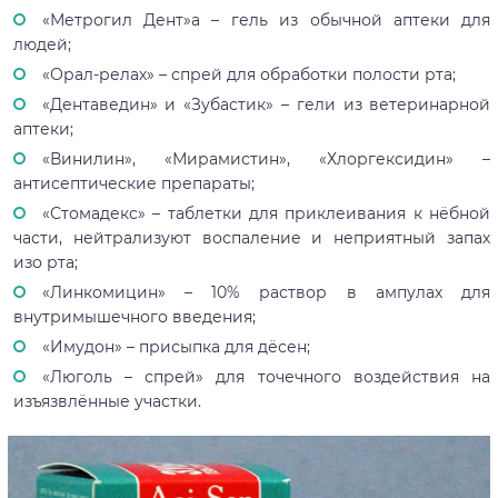
«Метрогил Дент»а – гель из обычной аптеки для
людей;
«Орал-релах» – спрей для обработки полости рта;
«Дентаведин» и «Зубастик» – гели из ветеринарной
аптеки;
«Винилин», «Мирамистин», «Хлоргексидин» –
антисептические препараты;
«Стомадекс» – таблетки для приклеивания к нёбной
части, нейтрализуют воспаление и неприятный запах
изо рта;
«Линкомицин» – 10% раствор в ампулах для
внутримышечного введения;
«Имудон» – присыпка для дёсен;
«Люголь – спрей» для точечного воздействия на
изъязвлённые участки.