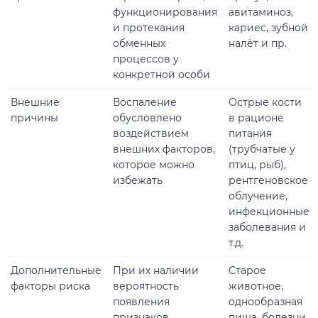
функционирования
авитаминоз,
и протекания
кариес, зубной
обменных
налёт и пр.
процессов у
конкретной особи
Внешние
Воспаление
Острые кости
причины
обусловлено
в рационе
воздействием
питания
внешних факторов,
(трубчатые у
которое можно
птиц, рыб),
избежать
рентгеновское
облучение,
инфекционные
заболевания и
т.д.
Дополнительные
При их наличии
Старое
факторы риска
вероятность
животное,
появления
однообразная
признаков
пища, болезни