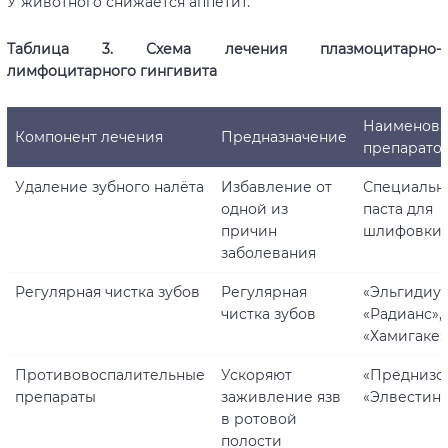
У животного снижается аппетит.
Таблица 3. Схема лечения плазмоцитарно-
лимфоцитарного гингивита
Наименова
Компонент лечения
Предназначение
препарато
Удаление зубного налёта
Избавление от
Специальн
одной из
паста для
причин
шлифовки 
заболевания
Регулярная чистка зубов
Регулярная
«Эльгидиум
чистка зубов
«Радианс»,
«Хамигаке»
Противовоспалительные
Ускоряют
«Преднизон
препараты
заживление язв
«Элвестин»
в ротовой
полости