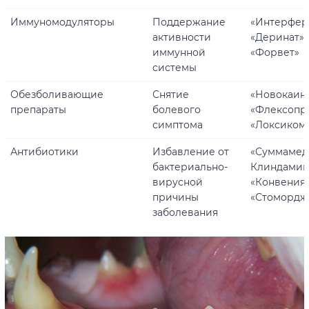
Иммуномодуляторы
Поддержание
«Интерфер
активности
«Деринат»,
иммунной
«Форвет»
системы
Обезболивающие
Снятие
«Новокаин»
препараты
болевого
«Флексопр
симптома
«Локсиком
Антибиотики
Избавление от
«Суммамед»
бактериально-
Клиндамиц
вирусной
«Конвения»
причины
«Стомордж
заболевания