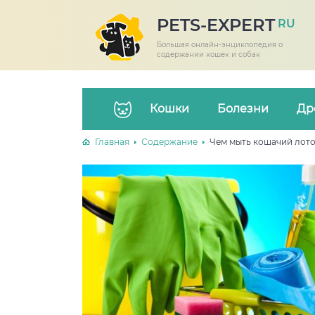
PETS-EXPERT
RU
Большая онлайн-энциклопедия о
содержании кошек и собак
Кошки
Болезни
Др
Главная
Содержание
Чем мыть кошачий лот