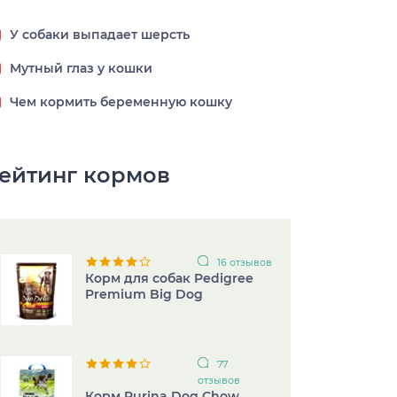
У собаки выпадает шерсть
Мутный глаз у кошки
Чем кормить беременную кошку
ейтинг кормов
16 отзывов
Корм для собак Pedigree
Premium Big Dog
77
отзывов
Корм Purina Dog Chow