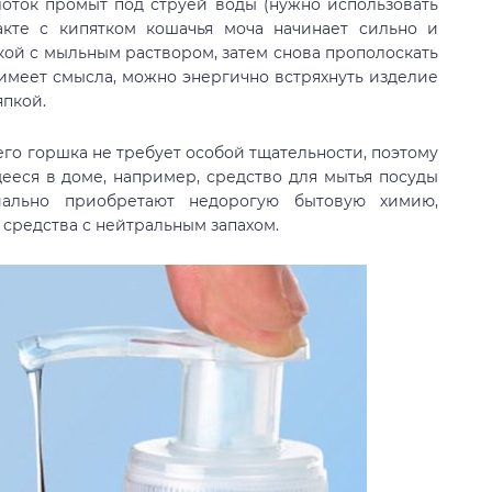
 лоток промыт под струёй воды (нужно использовать
акте с кипятком кошачья моча начинает сильно и
бкой с мыльным раствором, затем снова прополоскать
 имеет смысла, можно энергично встряхнуть изделие
япкой.
го горшка не требует особой тщательности, поэтому
еся в доме, например, средство для мытья посуды
иально приобретают недорогую бытовую химию,
 средства с нейтральным запахом.