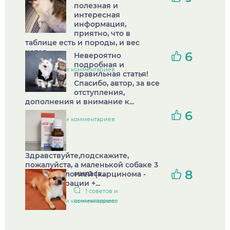
полезная и
интересная
информация,
приятно, что в
таблице есть и породы, и вес
котов....
6
Невероятно
подробная и
1 советов и комментариев
правильная статья!
Спасибо, автор, за все
отступления,
дополнения и внимание к...
6
1 советов и комментариев
Здравствуйте,подскажите,
пожалуйста, а маленькой собаке 3
8
миласа...
кг. , с онкологией (карцинома -
после операции +...
1 советов и
1 советов и комментариев
комментариев