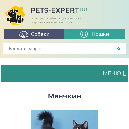
PETS-EXPERT
RU
Большая онлайн-энциклопедия о
содержании кошек и собак
Собаки
Кошки
МЕНЮ
Манчкин