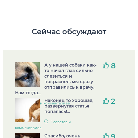
Сейчас обсуждают
8
А у нашей собаки как-
то начал глаз сильно
слезиться и
покраснел, мы сразу
отправились к врачу.
Нам тогда...
2
Наконец то хорошая,
4 советов и комментариев
развёрнутая статья
попалась!...
1 советов и
комментариев
9
Спасибо, очень