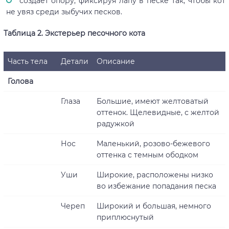
создает опору, фиксируя лапу в песке так, чтобы кот
не увяз среди зыбучих песков.
Таблица 2
. Экстерьер песочного кота
Часть тела
Детали
Описание
Голова
Глаза
Большие, имеют желтоватый
оттенок. Щелевидные, с желтой
радужкой
Нос
Маленький, розово-бежевого
оттенка с темным ободком
Уши
Широкие, расположены низко
во избежание попадания песка
Череп
Широкий и большая, немного
приплюснутый