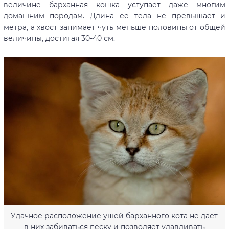
величине барханная кошка уступает даже многим
домашним породам. Длина ее тела не превышает и
метра, а хвост занимает чуть меньше половины от общей
величины, достигая 30-40 см.
Удачное расположение ушей барханного кота не дает
в них забиваться песку и позволяет улавливать