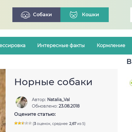
Собаки
Кошки
ессировка
Интересные факты
Кормление
В
Норные собаки
Автор:
Natalia_Val
Обновлено:
23.08.2018
Оцените статью:
(
3
оценок, среднее:
2,67
из 5)