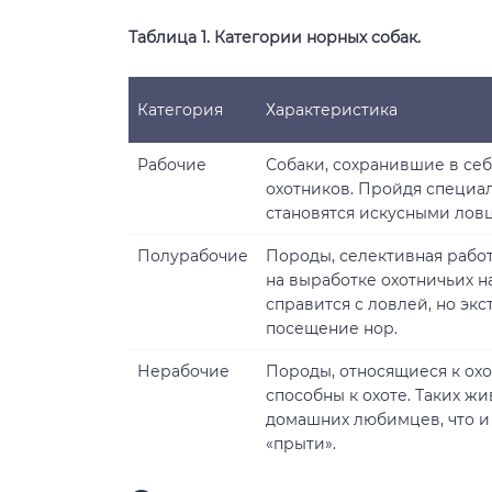
Таблица 1. Категории норных собак.
Категория
Характеристика
Рабочие
Собаки, сохранившие в се
охотников. Пройдя специа
становятся искусными лов
Полурабочие
Породы, селективная работ
на выработке охотничьих на
справится с ловлей, но эк
посещение нор.
Нерабочие
Породы, относящиеся к охо
способны к охоте. Таких жи
домашних любимцев, что и
«прыти».