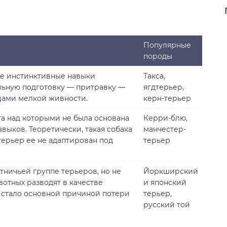
Популярные
породы
бе инстинктивные навыки
Такса,
льную подготовку — притравку —
ягдтерьер,
цами мелкой живности.
керн-терьер
а над которыми не была основана
Керри-блю,
выков. Теоретически, такая собака
манчестер-
стерьер ее не адаптирован под
терьер
тничьей группе терьеров, но не
Йоркширский
вотных разводят в качестве
и японский
 стало основной причиной потери
терьер,
русский той