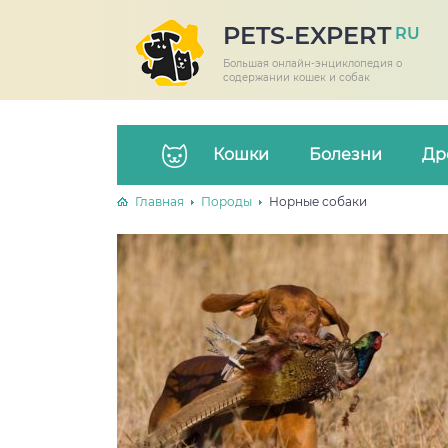
PETS-EXPERT
RU
Большая онлайн-энциклопедия о
содержании кошек и собак
Кошки
Болезни
Др
Главная
Породы
Норные собаки