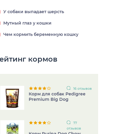
У собаки выпадает шерсть
Мутный глаз у кошки
Чем кормить беременную кошку
ейтинг кормов
16 отзывов
Корм для собак Pedigree
Premium Big Dog
77
отзывов
Корм Purina Dog Chow