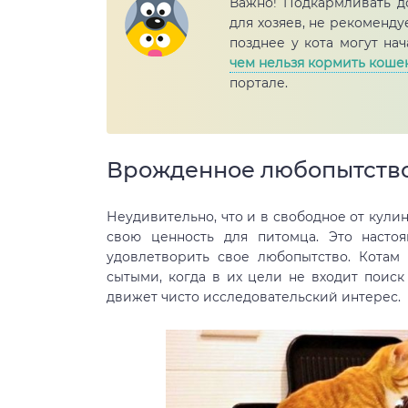
Важно! Подкармливать д
для хозяев, не рекоменду
позднее у кота могут на
чем нельзя кормить коше
портале.
Врожденное любопытств
Неудивительно, что и в свободное от кули
свою ценность для питомца. Это насто
удовлетворить свое любопытство. Котам
сытыми, когда в их цели не входит поис
движет чисто исследовательский интерес.