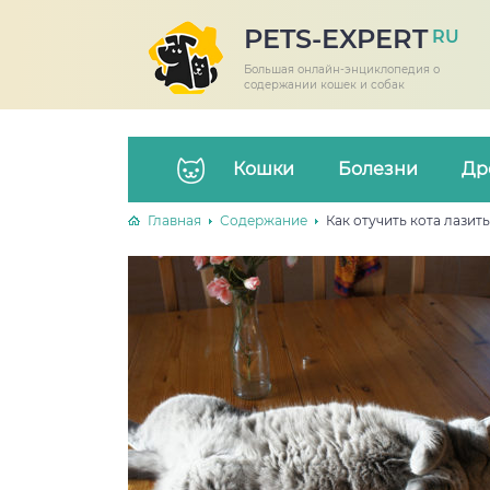
PETS-EXPERT
RU
Большая онлайн-энциклопедия о
содержании кошек и собак
Кошки
Болезни
Др
Главная
Содержание
Как отучить кота лазит