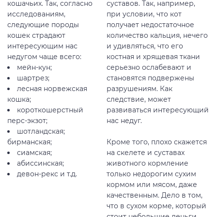
кошачьих. Так, согласно
суставов. Так, например,
исследованиям,
при условии, что кот
следующие породы
получает недостаточное
кошек страдают
количество кальция, нечего
интересующим нас
и удивляться, что его
недугом чаще всего:
костная и хрящевая ткани
мейн-кун;
серьезно ослабевают и
шартрез;
становятся подвержены
лесная норвежская
разрушениям. Как
кошка;
следствие, может
короткошерстный
развиваться интересующий
перс-экзот;
нас недуг.
шотландская;
бирманская;
Кроме того, плохо скажется
сиамская;
на скелете и суставах
абиссинская;
животного кормление
девон-рекс и т.д.
только недорогим сухим
кормом или мясом, даже
качественным. Дело в том,
что в сухом корме, который
стоит небольшие деньги,