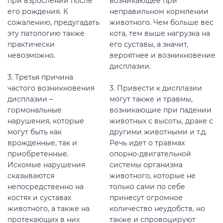
при взрослении после
возникающее при
его рождения. К
неправильном кормлении
сожалению, предугадать
животного. Чем больше вес
эту патологию также
кота, тем выше нагрузка на
практически
его суставы, а значит,
невозможно.
вероятнее и возникновение
дисплазии.
3. Третья причина
частого возникновения
3. Привести к дисплазии
дисплазии –
могут также и травмы,
гормональные
возникающие при падении
нарушения, которые
животных с высоты, драке с
могут быть как
другими животными и т.д.
врожденные, так и
Речь идет о травмах
приобретенные.
опорно-двигательной
Искомые нарушения
системы организма
сказываются
животного, которые не
непосредственно на
только сами по себе
костях и суставах
принесут огромное
животного, а также на
количество неудобств, но
протекающих в них
также и спровоцируют