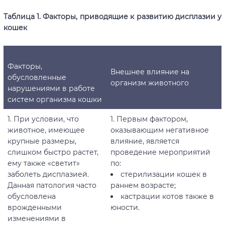
Таблица 1. Факторы, приводящие к развитию дисплазии у
кошек
Факторы,
Внешнее влияние на
обусловленные
организм животного
нарушениями в работе
систем организма кошки
1. При условии, что
1. Первым фактором,
животное, имеющее
оказывающим негативное
крупные размеры,
влияние, является
слишком быстро растет,
проведение мероприятий
ему также «светит»
по:
заболеть дисплазией.
стерилизации кошек в
Данная патология часто
раннем возрасте;
обусловлена
кастрации котов также в
врожденными
юности.
изменениями в