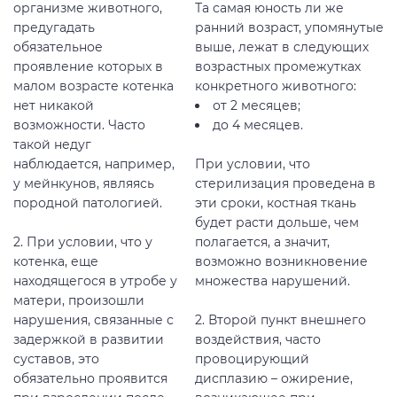
организме животного,
Та самая юность ли же
предугадать
ранний возраст, упомянутые
обязательное
выше, лежат в следующих
проявление которых в
возрастных промежутках
малом возрасте котенка
конкретного животного:
нет никакой
от 2 месяцев;
возможности. Часто
до 4 месяцев.
такой недуг
наблюдается, например,
При условии, что
у мейнкунов, являясь
стерилизация проведена в
породной патологией.
эти сроки, костная ткань
будет расти дольше, чем
2. При условии, что у
полагается, а значит,
котенка, еще
возможно возникновение
находящегося в утробе у
множества нарушений.
матери, произошли
нарушения, связанные с
2. Второй пункт внешнего
задержкой в развитии
воздействия, часто
суставов, это
провоцирующий
обязательно проявится
дисплазию – ожирение,