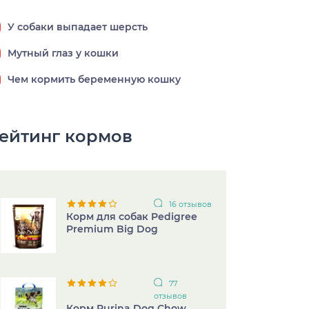
У собаки выпадает шерсть
Мутный глаз у кошки
Чем кормить беременную кошку
ейтинг кормов
16 отзывов
Корм для собак Pedigree
Premium Big Dog
77
отзывов
Корм Purina Dog Chow