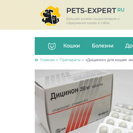
PETS-EXPERT
RU
Большая онлайн-энциклопедия о
содержании кошек и собак
Кошки
Болезни
Др
Главная
Препараты
«Дицинон» для кошек: и