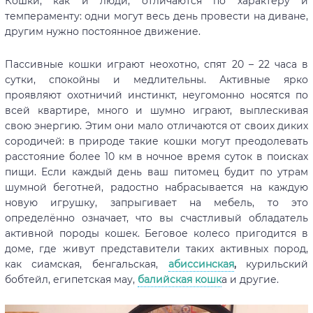
Кошки, как и люди, отличаются по характеру и
темпераменту: одни могут весь день провести на диване,
другим нужно постоянное движение.
Пассивные кошки играют неохотно, спят 20 – 22 часа в
сутки, спокойны и медлительны. Активные ярко
проявляют охотничий инстинкт, неугомонно носятся по
всей квартире, много и шумно играют, выплескивая
свою энергию. Этим они мало отличаются от своих диких
сородичей: в природе такие кошки могут преодолевать
расстояние более 10 км в ночное время суток в поисках
пищи. Если каждый день ваш питомец будит по утрам
шумной беготней, радостно набрасывается на каждую
новую игрушку, запрыгивает на мебель, то это
определённо означает, что вы счастливый обладатель
активной породы кошек. Беговое колесо пригодится в
доме, где живут представители таких активных пород,
как сиамская, бенгальская,
абиссинская
,
курильский
бобтейл, египетская мау,
балийская кошк
а и другие.